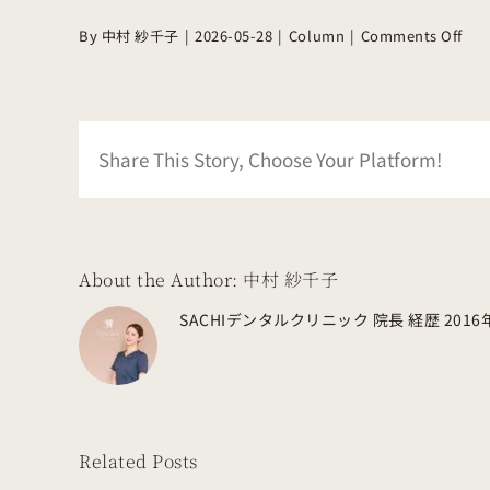
on
By
中村 紗千子
|
2026-05-28
|
Column
|
Comments Off
Med
Whi
Bui
Con
Share This Story, Choose Your Platform!
in
Bus
About the Author:
中村 紗千子
SACHIデンタルクリニック 院長 経歴 201
Related Posts