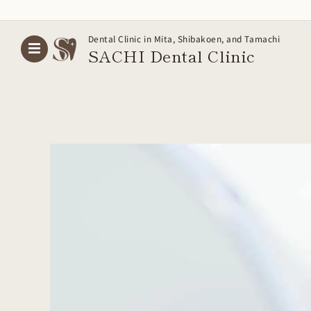
Skip
Dental Clinic in Mita, Shibakoen, and Tamachi
to
SACHI Dental
Clinic
content
View
Larger
Image