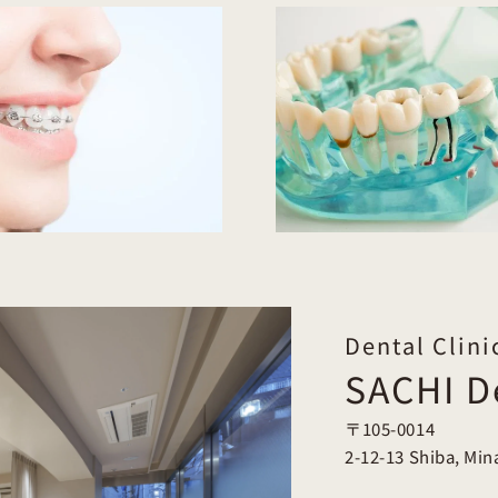
“A Tooth I Thought Was
Have Your Ol
Treated Has A Cavity
Fillings Stopp
Again?” Causes And
Properly Wit
Prevention Of Secondary
Notici
Caries (recurrent Cavities)
Dental Clini
SACHI De
〒105-0014
2-12-13 Shiba, Min