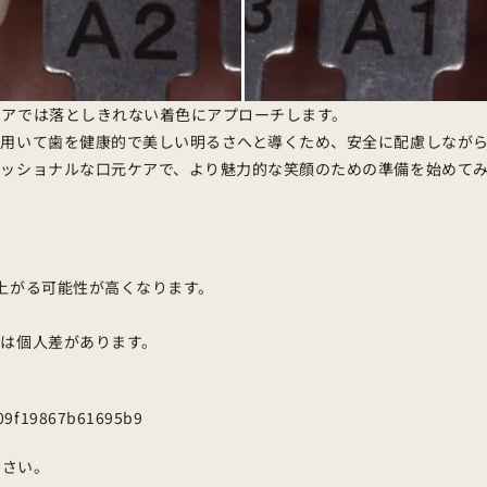
ケアでは落としきれない着色にアプローチします。
を用いて歯を健康的で美しい明るさへと導くため、安全に配慮しなが
ェッショナルな口元ケアで、より魅力的な笑顔のための準備を始めて
上がる可能性が高くなります。
には個人差があります。
d409f19867b61695b9
ださい。