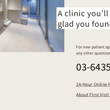
A clinic you’ll
glad you foun
For new patient ap
any other questions
03-643
24-Hour Online 
About First Visi