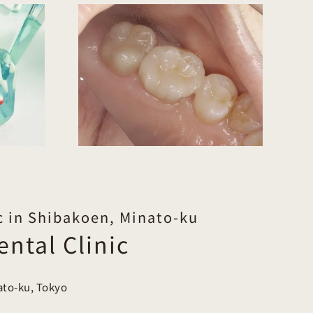
Is Daily Brushing Not
d Silver
Enough? Why Professional
ed Fitting
Dental Cleaning
hout You
(PMTC/Airflow) Is
ng?
Necessary
c in Shibakoen, Minato-ku
ntal Clinic
ato-ku, Tokyo