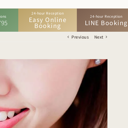
24-hour Reception
ions
24-hour Reception
Easy Online
795
LINE Booking
Booking
Previous
Next