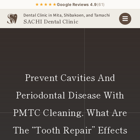
★★★★★
Google Reviews 4.9
(61)
Skip
Dental Clinic in Mita, Shibakoen, and Tamachi
SACHI Dental Clinic
to
content
Prevent Cavities And
Periodontal Disease With
PMTC Cleaning. What Are
The “tooth Repair” Effects