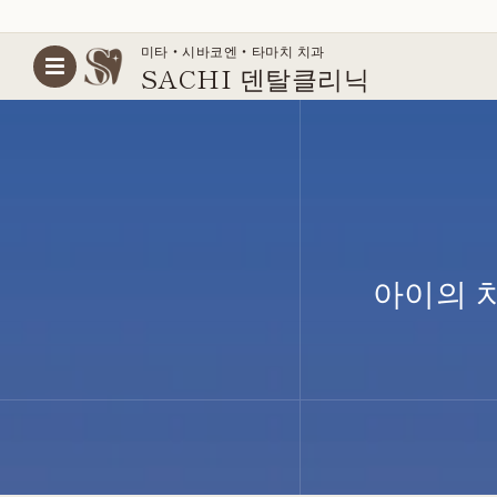
Skip
미타・시바코엔・타마치 치과
SACHI 덴탈
클리닉
to
content
아이의 치