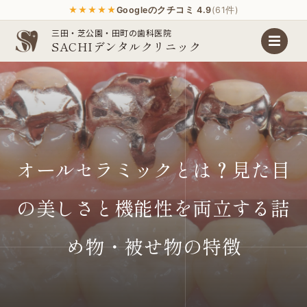
★★★★★
Googleのクチコミ 4.9
(61件)
Skip
三田・芝公園・田町の歯科医院
SACHIデンタルクリニック
to
content
オールセラミックとは？見た目
の美しさと機能性を両立する詰
め物・被せ物の特徴